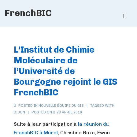
↓
FrenchBIC
Skip
ME
to
Main
Main
Content
Navigation
L’Institut de Chimie
Moléculaire de
l’Université de
Bourgogne rejoint le GIS
FrenchBIC
POSTED IN
NOUVELLE ÉQUIPE DU GIS
TAGGED WITH
DIJON
POSTED ON
28 APRIL 2016
Suite à leur participation à
la réunion du
FrenchBIC à Murol
, Christine Goze, Ewen