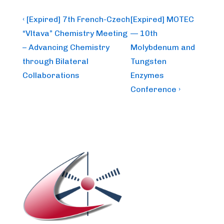
Post
Previous
Next
‹ [Expired] 7th French-Czech
[Expired] MOTEC
Post
Post
navigation
“Vltava” Chemistry Meeting
— 10th
is
is
– Advancing Chemistry
Molybdenum and
through Bilateral
Tungsten
Collaborations
Enzymes
Conference ›