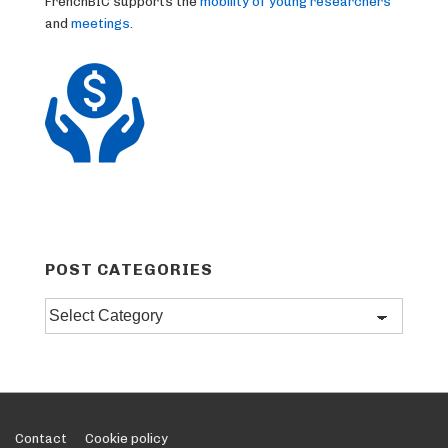
FrenchBIC supports the
mobility of young researchers
and
meetings
.
POST CATEGORIES
Post
categories
Footer
Contact
Cookie policy